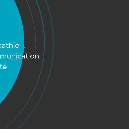
érence sur le
es, par la qualité
ire de nos
tisfaction des