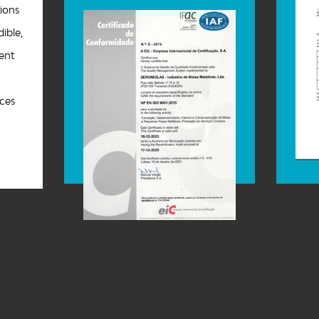
tions
ible,
ent
ces