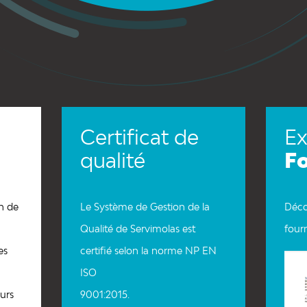
Certificat de
E
qualité
F
n de
Le Système de Gestion de la
Déco
Qualité de Servimolas est
four
es
certifié selon la norme NP EN
ISO
urs
9001:2015.