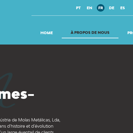
PT
EN
FR
DE
ES
À PROPOS DE NOUS
HOME
PR
mes-
stria de Molas Metálicas, Lda,
ns d'histoire et d’évolution
n large éventail de clients