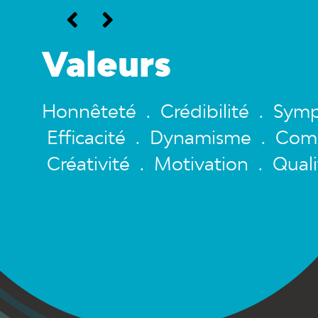
Vision
.
Être reconnus comme une réf
tion .
marché des ressorts métalliqu
de nos produits, le savoir-fa
collaborateurs et la pleine sa
besoins de nos clients.