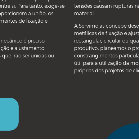
ntre si. Para tanto, exige-se
tensões causam rupturas na
oporcionem a união, os
material.
mentos de fixação e
A Servimolas concebe dese
metálicas de fixação e aju
mecânico é preciso
rectangular, circular ou q
ação e ajustamento
produtivo, planeamos o p
que irão ser unidas ou
constrangimentos particul
útil para a utilização da mo
próprias dos projetos de cli