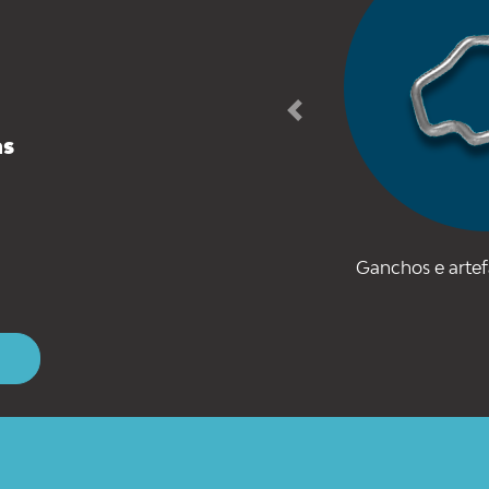
Previous
as
Ganchos e arte