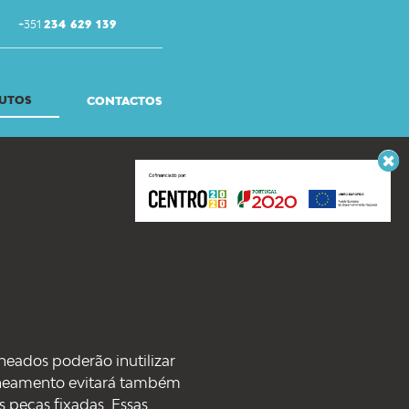
+351
234 629 139
UTOS
CONTACTOS
neados poderão inutilizar
aneamento evitará também
 peças fixadas. Essas