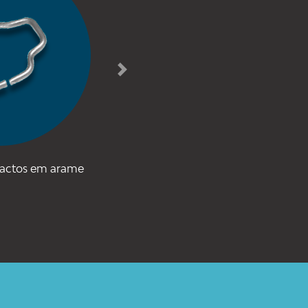
Next
factos em arame