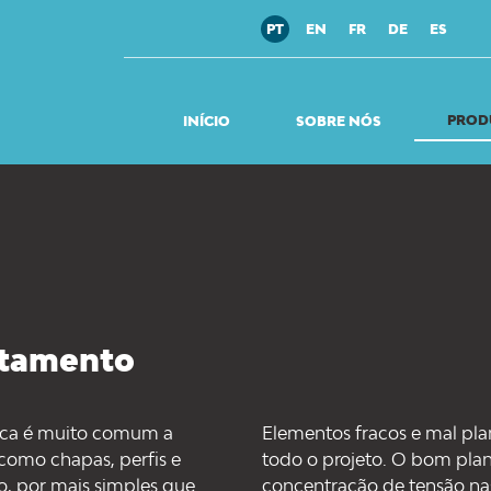
PT
EN
FR
DE
ES
PROD
INÍCIO
SOBRE NÓS
stamento
ica é muito comum a
Elementos fracos e mal pla
como chapas, perfis e
todo o projeto. O bom pl
o, por mais simples que
concentração de tensão nas